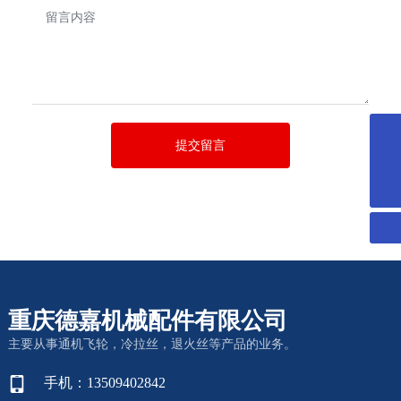
提交留言
13509402842@163.com
13509402842
重庆德嘉机械配件有限公司
主要从事通机飞轮，冷拉丝，退火丝等产品的业务。
手机：13509402842