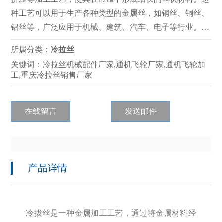
种工艺可以用于生产各种类型的金属丝，如钢丝、铜丝、
铝丝等，广泛应用于机械、建筑、汽车、电子等行业。冷
拔丝的加工过程包括多道次的拉拔和挤压，通过不断减小
所属分类：
冷拉丝
金属材料的截面积，使其逐渐变细并延长成丝状。这种加
关键词：冷拉丝机械配件厂家,通机飞轮厂家,通机飞轮加
工方式可以提高金属材料的强度和硬度，同时也能够改善
工,重庆冷拉丝销售厂家
其表面质量和尺寸精度。
在线留言
发送邮件
产品详情
冷拔丝是一种金属加工工艺，通过将金属材料经